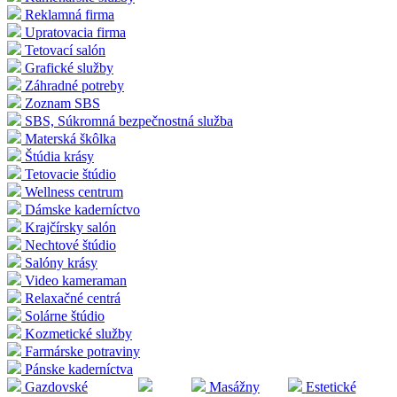
Reklamná firma
Upratovacia firma
Tetovací salón
Grafické služby
Záhradné potreby
Zoznam SBS
SBS, Súkromná bezpečnostná služba
Materská škôlka
Štúdia krásy
Tetovacie štúdio
Wellness centrum
Dámske kaderníctvo
Krajčírsky salón
Nechtové štúdio
Salóny krásy
Video kameraman
Relaxačné centrá
Solárne štúdio
Kozmetické služby
Farmárske potraviny
Pánske kaderníctva
Gazdovské
Masážny
Estetické