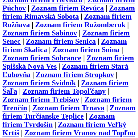
Púchov
|
Zoznam firiem
Revúca
|
Zoznam
firiem
Rimavská Sobota
|
Zoznam firiem
Rožňava
|
Zoznam firiem
Ružomberok
|
Zoznam firiem
Sabinov
|
Zoznam firiem
Senec
|
Zoznam firiem
Senica
|
Zoznam
firiem
Skalica
|
Zoznam firiem
Snina
|
Zoznam firiem
Sobrance
|
Zoznam firiem
Spišská Nová Ves
|
Zoznam firiem
Stará
Ľubovňa
|
Zoznam firiem
Stropkov
|
Zoznam firiem
Svidník
|
Zoznam firiem
Šaľa
|
Zoznam firiem
Topoľčany
|
Zoznam firiem
Trebišov
|
Zoznam firiem
Trenčín
|
Zoznam firiem
Trnava
|
Zoznam
firiem
Turčianske Teplice
|
Zoznam
firiem
Tvrdošín
|
Zoznam firiem
Veľký
Krtíš
|
Zoznam firiem
Vranov nad Topľou