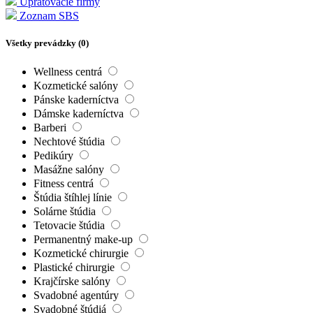
Upratovacie firmy
Zoznam SBS
Všetky prevádzky (
0
)
Wellness centrá
Kozmetické salóny
Pánske kaderníctva
Dámske kaderníctva
Barberi
Nechtové štúdia
Pedikúry
Masážne salóny
Fitness centrá
Štúdia štíhlej línie
Solárne štúdia
Tetovacie štúdia
Permanentný make-up
Kozmetické chirurgie
Plastické chirurgie
Krajčírske salóny
Svadobné agentúry
Svadobné štúdiá