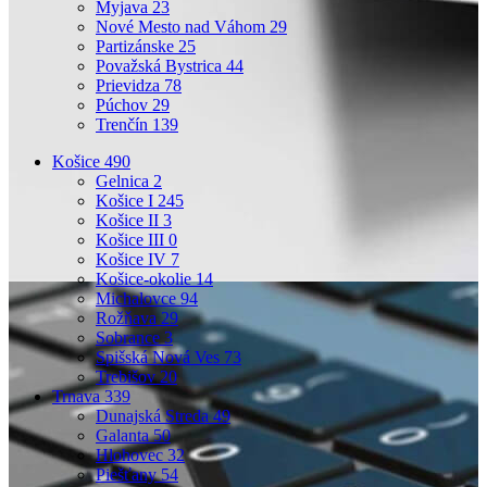
Myjava
23
Nové Mesto nad Váhom
29
Partizánske
25
Považská Bystrica
44
Prievidza
78
Púchov
29
Trenčín
139
Košice
490
Gelnica
2
Košice I
245
Košice II
3
Košice III
0
Košice IV
7
Košice-okolie
14
Michalovce
94
Rožňava
29
Sobrance
3
Spišská Nová Ves
73
Trebišov
20
Trnava
339
Dunajská Streda
49
Galanta
50
Hlohovec
32
Piešťany
54