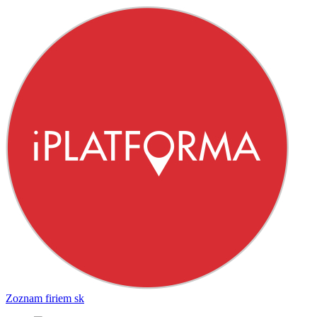
Zoznam firiem
sk