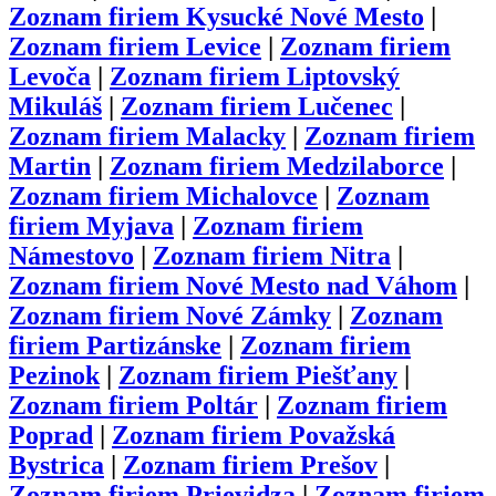
Zoznam firiem
Kysucké Nové Mesto
|
Zoznam firiem
Levice
|
Zoznam firiem
Levoča
|
Zoznam firiem
Liptovský
Mikuláš
|
Zoznam firiem
Lučenec
|
Zoznam firiem
Malacky
|
Zoznam firiem
Martin
|
Zoznam firiem
Medzilaborce
|
Zoznam firiem
Michalovce
|
Zoznam
firiem
Myjava
|
Zoznam firiem
Námestovo
|
Zoznam firiem
Nitra
|
Zoznam firiem
Nové Mesto nad Váhom
|
Zoznam firiem
Nové Zámky
|
Zoznam
firiem
Partizánske
|
Zoznam firiem
Pezinok
|
Zoznam firiem
Piešťany
|
Zoznam firiem
Poltár
|
Zoznam firiem
Poprad
|
Zoznam firiem
Považská
Bystrica
|
Zoznam firiem
Prešov
|
Zoznam firiem
Prievidza
|
Zoznam firiem