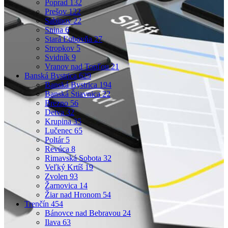
Poprad
132
Prešov
122
Sabinov
22
Snina
6
Stará Ľubovňa
27
Stropkov
5
Svidník
9
Vranov nad Topľou
21
Banská Bystrica
629
Banská Bystrica
194
Banská Štiavnica
22
Brezno
56
Detva
32
Krupina
35
Lučenec
65
Poltár
5
Revúca
8
Rimavská Sobota
32
Veľký Krtíš
19
Zvolen
93
Žarnovica
14
Žiar nad Hronom
54
Trenčín
454
Bánovce nad Bebravou
24
Ilava
63