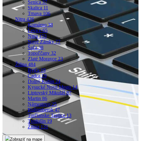
Senica
37
Skalica
11
Trnava
106
Nitra
426
Komárno
38
Levice
65
Nitra
153
Nové Zámky
77
Šaľa
38
Topoľčany
32
Zlaté Moravce
23
Žilina
484
Bytča
19
Čadca
19
Dolný Kubín
24
Kysucké Nové Mesto
14
Liptovský Mikuláš
87
Martin
86
Námestovo
25
Ružomberok
47
Turčianske Teplice
13
Tvrdošín
19
Žilina
131
Zobraziť na mape