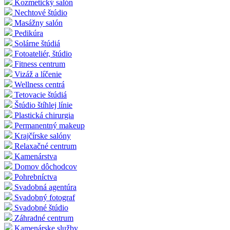
Kozmetický salón
Nechtové štúdio
Masážny salón
Pedikúra
Solárne štúdiá
Fotoateliér, štúdio
Fitness centrum
Vizáž a líčenie
Wellness centrá
Tetovacie štúdiá
Štúdio štíhlej línie
Plastická chirurgia
Permanentný makeup
Krajčírske salóny
Relaxačné centrum
Kamenárstva
Domov dôchodcov
Pohrebníctva
Svadobná agentúra
Svadobný fotograf
Svadobné štúdio
Záhradné centrum
Kamenárske služby