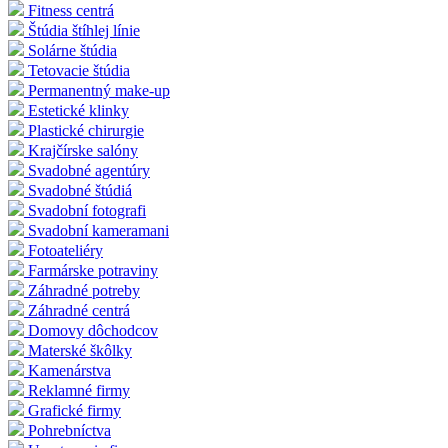
Fitness centrá
Štúdia štíhlej línie
Solárne štúdia
Tetovacie štúdia
Permanentný make-up
Estetické klinky
Plastické chirurgie
Krajčírske salóny
Svadobné agentúry
Svadobné štúdiá
Svadobní fotografi
Svadobní kameramani
Fotoateliéry
Farmárske potraviny
Záhradné potreby
Záhradné centrá
Domovy dôchodcov
Materské škôlky
Kamenárstva
Reklamné firmy
Grafické firmy
Pohrebníctva