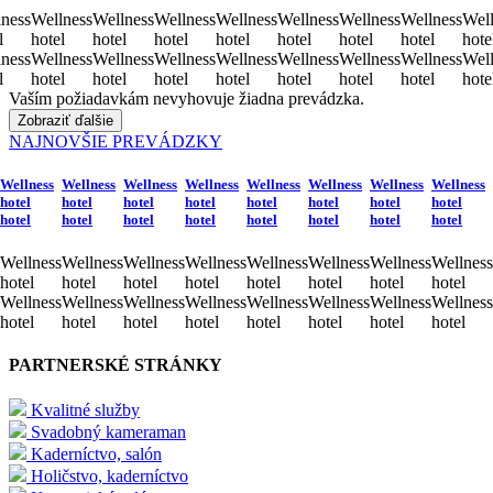
ness
Wellness
Wellness
Wellness
Wellness
Wellness
Wellness
Wellness
Well
l
hotel
hotel
hotel
hotel
hotel
hotel
hotel
hote
ness
Wellness
Wellness
Wellness
Wellness
Wellness
Wellness
Wellness
Well
l
hotel
hotel
hotel
hotel
hotel
hotel
hotel
hote
Vaším požiadavkám nevyhovuje žiadna prevádzka.
Zobraziť ďalšie
NAJNOVŠIE PREVÁDZKY
Wellness
Wellness
Wellness
Wellness
Wellness
Wellness
Wellness
Wellness
hotel
hotel
hotel
hotel
hotel
hotel
hotel
hotel
hotel
hotel
hotel
hotel
hotel
hotel
hotel
hotel
Wellness
Wellness
Wellness
Wellness
Wellness
Wellness
Wellness
Wellness
hotel
hotel
hotel
hotel
hotel
hotel
hotel
hotel
Wellness
Wellness
Wellness
Wellness
Wellness
Wellness
Wellness
Wellness
hotel
hotel
hotel
hotel
hotel
hotel
hotel
hotel
PARTNERSKÉ STRÁNKY
Kvalitné služby
Svadobný kameraman
Kaderníctvo, salón
Holičstvo, kaderníctvo