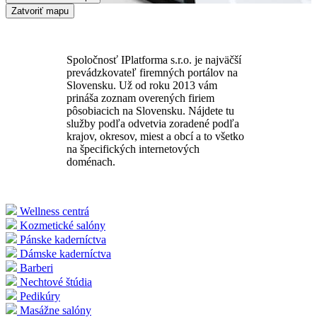
Zatvoriť mapu
Spoločnosť IPlatforma s.r.o. je najväčší
prevádzkovateľ firemných portálov na
Slovensku. Už od roku 2013 vám
prináša zoznam overených firiem
pôsobiacich na Slovensku. Nájdete tu
služby podľa odvetvia zoradené podľa
krajov, okresov, miest a obcí a to všetko
na špecifických internetových
doménach.
Wellness centrá
Kozmetické salóny
Pánske kaderníctva
Dámske kaderníctva
Barberi
Nechtové štúdia
Pedikúry
Masážne salóny