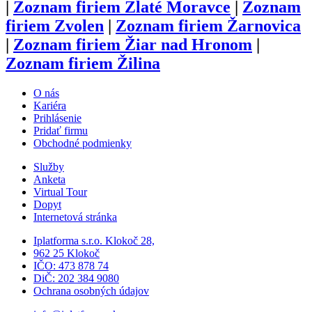
|
Zoznam firiem
Zlaté Moravce
|
Zoznam
firiem
Zvolen
|
Zoznam firiem
Žarnovica
|
Zoznam firiem
Žiar nad Hronom
|
Zoznam firiem
Žilina
O nás
Kariéra
Prihlásenie
Pridať firmu
Obchodné podmienky
Služby
Anketa
Virtual Tour
Dopyt
Internetová stránka
Iplatforma s.r.o. Klokoč 28,
962 25 Klokoč
IČO: 473 878 74
DiČ: 202 384 9080
Ochrana osobných údajov