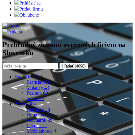
Prihlásiť sa
Pridať firmu
Obľúbené
Dopyt
Anketa
Prehľadný zoznam overených firiem na
Slovensku
Hľadať (
4090
)
Bratislava
779
Bratislava
594
Malacky
43
Pezinok
68
Senec
74
Prešov
484
Bardejov
58
Humenné
27
Kežmarok
39
Levoča
12
Medzilaborce
4