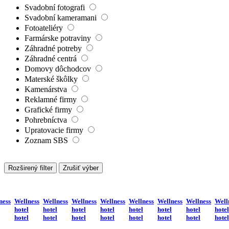
Svadobní fotografi
Svadobní kameramani
Fotoateliéry
Farmárske potraviny
Záhradné potreby
Záhradné centrá
Domovy dôchodcov
Materské škôlky
Kamenárstva
Reklamné firmy
Grafické firmy
Pohrebníctva
Upratovacie firmy
Zoznam SBS
Rozširený filter
Zrušiť výber
ness
Wellness
Wellness
Wellness
Wellness
Wellness
Wellness
Wellness
Well
hotel
hotel
hotel
hotel
hotel
hotel
hotel
hotel
hotel
hotel
hotel
hotel
hotel
hotel
hotel
hotel