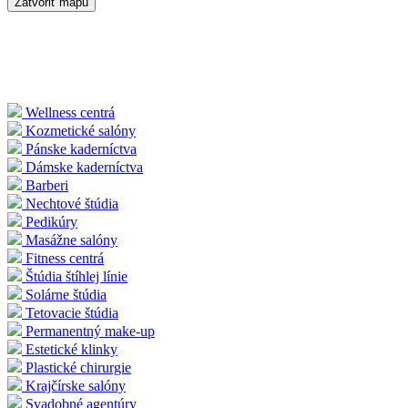
Zatvoriť mapu
Wellness centrá
Kozmetické salóny
Pánske kaderníctva
Dámske kaderníctva
Barberi
Nechtové štúdia
Pedikúry
Masážne salóny
Fitness centrá
Štúdia štíhlej línie
Solárne štúdia
Tetovacie štúdia
Permanentný make-up
Estetické klinky
Plastické chirurgie
Krajčírske salóny
Svadobné agentúry