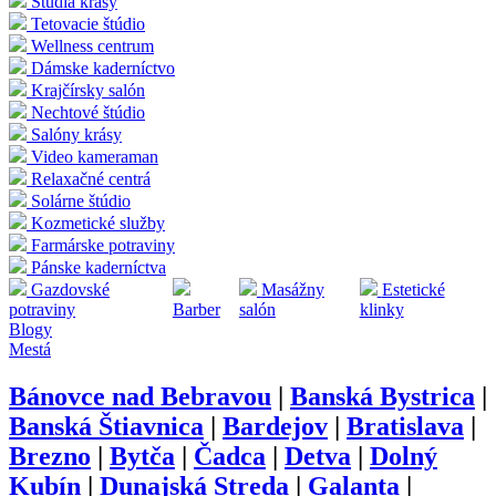
Štúdia krásy
Tetovacie štúdio
Wellness centrum
Dámske kaderníctvo
Krajčírsky salón
Nechtové štúdio
Salóny krásy
Video kameraman
Relaxačné centrá
Solárne štúdio
Kozmetické služby
Farmárske potraviny
Pánske kaderníctva
Gazdovské
Masážny
Estetické
potraviny
Barber
salón
klinky
Blogy
Mestá
Bánovce nad Bebravou
|
Banská Bystrica
|
Banská Štiavnica
|
Bardejov
|
Bratislava
|
Brezno
|
Bytča
|
Čadca
|
Detva
|
Dolný
Kubín
|
Dunajská Streda
|
Galanta
|