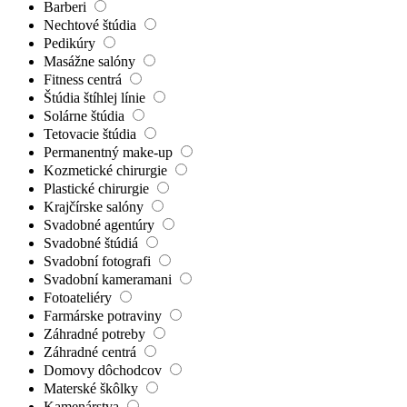
Barberi
Nechtové štúdia
Pedikúry
Masážne salóny
Fitness centrá
Štúdia štíhlej línie
Solárne štúdia
Tetovacie štúdia
Permanentný make-up
Kozmetické chirurgie
Plastické chirurgie
Krajčírske salóny
Svadobné agentúry
Svadobné štúdiá
Svadobní fotografi
Svadobní kameramani
Fotoateliéry
Farmárske potraviny
Záhradné potreby
Záhradné centrá
Domovy dôchodcov
Materské škôlky
Kamenárstva