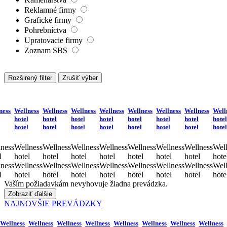
Reklamné firmy
Grafické firmy
Pohrebníctva
Upratovacie firmy
Zoznam SBS
Rozširený filter
Zrušiť výber
ness
Wellness
Wellness
Wellness
Wellness
Wellness
Wellness
Wellness
Well
hotel
hotel
hotel
hotel
hotel
hotel
hotel
hotel
hotel
hotel
hotel
hotel
hotel
hotel
hotel
hotel
ness
Wellness
Wellness
Wellness
Wellness
Wellness
Wellness
Wellness
Well
l
hotel
hotel
hotel
hotel
hotel
hotel
hotel
hote
ness
Wellness
Wellness
Wellness
Wellness
Wellness
Wellness
Wellness
Well
l
hotel
hotel
hotel
hotel
hotel
hotel
hotel
hote
Vaším požiadavkám nevyhovuje žiadna prevádzka.
Zobraziť ďalšie
NAJNOVŠIE PREVÁDZKY
Wellness
Wellness
Wellness
Wellness
Wellness
Wellness
Wellness
Wellness