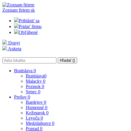
Zoznam firiem
sk
Prihlásiť sa
Pridať firmu
Obľúbené
Dopyt
Anketa
Hľadať (
)
Bratislava
0
Bratislava
0
Malacky
0
Pezinok
0
Senec
0
Prešov
0
Bardejov
0
Humenné
0
Kežmarok
0
Levoča
0
Medzilaborce
0
Poprad
0