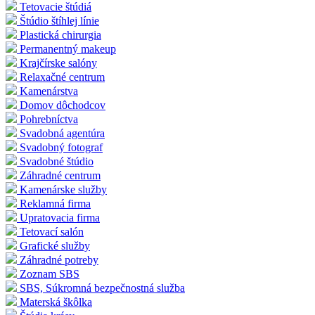
Tetovacie štúdiá
Štúdio štíhlej línie
Plastická chirurgia
Permanentný makeup
Krajčírske salóny
Relaxačné centrum
Kamenárstva
Domov dôchodcov
Pohrebníctva
Svadobná agentúra
Svadobný fotograf
Svadobné štúdio
Záhradné centrum
Kamenárske služby
Reklamná firma
Upratovacia firma
Tetovací salón
Grafické služby
Záhradné potreby
Zoznam SBS
SBS, Súkromná bezpečnostná služba
Materská škôlka