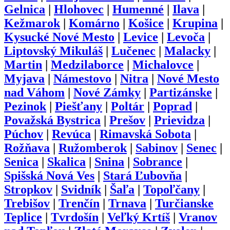
Gelnica
|
Hlohovec
|
Humenné
|
Ilava
|
Kežmarok
|
Komárno
|
Košice
|
Krupina
|
Kysucké Nové Mesto
|
Levice
|
Levoča
|
Liptovský Mikuláš
|
Lučenec
|
Malacky
|
Martin
|
Medzilaborce
|
Michalovce
|
Myjava
|
Námestovo
|
Nitra
|
Nové Mesto
nad Váhom
|
Nové Zámky
|
Partizánske
|
Pezinok
|
Piešťany
|
Poltár
|
Poprad
|
Považská Bystrica
|
Prešov
|
Prievidza
|
Púchov
|
Revúca
|
Rimavská Sobota
|
Rožňava
|
Ružomberok
|
Sabinov
|
Senec
|
Senica
|
Skalica
|
Snina
|
Sobrance
|
Spišská Nová Ves
|
Stará Ľubovňa
|
Stropkov
|
Svidník
|
Šaľa
|
Topoľčany
|
Trebišov
|
Trenčín
|
Trnava
|
Turčianske
Teplice
|
Tvrdošín
|
Veľký Krtíš
|
Vranov