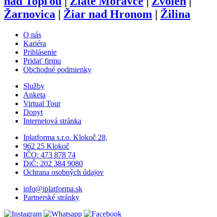
nad Topľou
|
Zlaté Moravce
|
Zvolen
|
Žarnovica
|
Žiar nad Hronom
|
Žilina
O nás
Kariéra
Prihlásenie
Pridať firmu
Obchodné podmienky
Služby
Anketa
Virtual Tour
Dopyt
Internetová stránka
Iplatforma s.r.o. Klokoč 28,
962 25 Klokoč
IČO: 473 878 74
DiČ: 202 384 9080
Ochrana osobných údajov
info@iplatforma.sk
Partnerské stránky