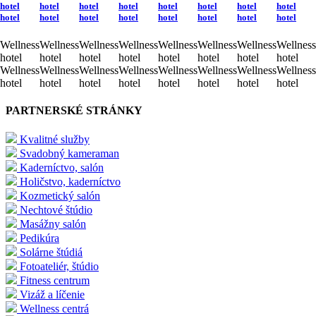
hotel
hotel
hotel
hotel
hotel
hotel
hotel
hotel
hotel
hotel
hotel
hotel
hotel
hotel
hotel
hotel
Wellness
Wellness
Wellness
Wellness
Wellness
Wellness
Wellness
Wellness
hotel
hotel
hotel
hotel
hotel
hotel
hotel
hotel
Wellness
Wellness
Wellness
Wellness
Wellness
Wellness
Wellness
Wellness
hotel
hotel
hotel
hotel
hotel
hotel
hotel
hotel
PARTNERSKÉ STRÁNKY
Kvalitné služby
Svadobný kameraman
Kaderníctvo, salón
Holičstvo, kaderníctvo
Kozmetický salón
Nechtové štúdio
Masážny salón
Pedikúra
Solárne štúdiá
Fotoateliér, štúdio
Fitness centrum
Vizáž a líčenie
Wellness centrá