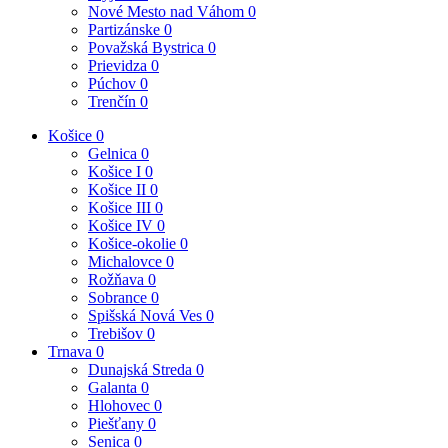
Nové Mesto nad Váhom
0
Partizánske
0
Považská Bystrica
0
Prievidza
0
Púchov
0
Trenčín
0
Košice
0
Gelnica
0
Košice I
0
Košice II
0
Košice III
0
Košice IV
0
Košice-okolie
0
Michalovce
0
Rožňava
0
Sobrance
0
Spišská Nová Ves
0
Trebišov
0
Trnava
0
Dunajská Streda
0
Galanta
0
Hlohovec
0
Piešťany
0
Senica
0