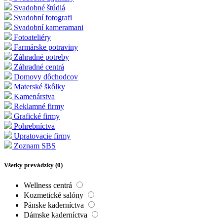
Svadobné štúdiá
Svadobní fotografi
Svadobní kameramani
Fotoateliéry
Farmárske potraviny
Záhradné potreby
Záhradné centrá
Domovy dôchodcov
Materské škôlky
Kamenárstva
Reklamné firmy
Grafické firmy
Pohrebníctva
Upratovacie firmy
Zoznam SBS
Všetky prevádzky (
0
)
Wellness centrá
Kozmetické salóny
Pánske kaderníctva
Dámske kaderníctva