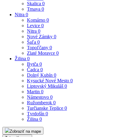
Skalica
0
Trnava
0
Nitra
0
Komárno
0
Levice
0
Nitra
0
Nové Zámky
0
Šaľa
0
Topoľčany
0
Zlaté Moravce
0
Žilina
0
Bytča
0
Čadca
0
Dolný Kubín
0
Kysucké Nové Mesto
0
Liptovský Mikuláš
0
Martin
0
Námestovo
0
Ružomberok
0
Turčianske Teplice
0
Tvrdošín
0
Žilina
0
Zobraziť na mape