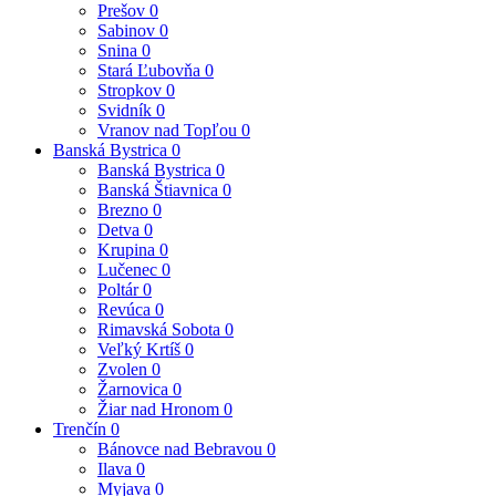
Prešov
0
Sabinov
0
Snina
0
Stará Ľubovňa
0
Stropkov
0
Svidník
0
Vranov nad Topľou
0
Banská Bystrica
0
Banská Bystrica
0
Banská Štiavnica
0
Brezno
0
Detva
0
Krupina
0
Lučenec
0
Poltár
0
Revúca
0
Rimavská Sobota
0
Veľký Krtíš
0
Zvolen
0
Žarnovica
0
Žiar nad Hronom
0
Trenčín
0
Bánovce nad Bebravou
0
Ilava
0
Myjava
0