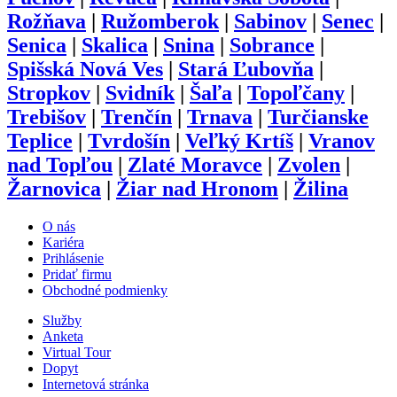
Rožňava
|
Ružomberok
|
Sabinov
|
Senec
|
Senica
|
Skalica
|
Snina
|
Sobrance
|
Spišská Nová Ves
|
Stará Ľubovňa
|
Stropkov
|
Svidník
|
Šaľa
|
Topoľčany
|
Trebišov
|
Trenčín
|
Trnava
|
Turčianske
Teplice
|
Tvrdošín
|
Veľký Krtíš
|
Vranov
nad Topľou
|
Zlaté Moravce
|
Zvolen
|
Žarnovica
|
Žiar nad Hronom
|
Žilina
O nás
Kariéra
Prihlásenie
Pridať firmu
Obchodné podmienky
Služby
Anketa
Virtual Tour
Dopyt
Internetová stránka