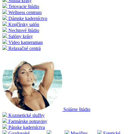
Štúdia krásy
Tetovacie štúdio
Wellness centrum
Dámske kaderníctvo
Krajčírsky salón
Nechtové štúdio
Salóny krásy
Video kameraman
Relaxačné centrá
Solárne štúdio
Kozmetické služby
Farmárske potraviny
Pánske kaderníctva
Gazdovské
Masážny
Estetické