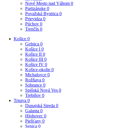
Nové Mesto nad Váhom
0
Partizánske
0
Považská Bystrica
0
Prievidza
0
Púchov
0
Trenčín
0
Košice
0
Gelnica
0
Košice I
0
Košice II
0
Košice III
0
Košice IV
0
Košice-okolie
0
Michalovce
0
Rožňava
0
Sobrance
0
Spišská Nová Ves
0
Trebišov
0
Trnava
0
Dunajská Streda
0
Galanta
0
Hlohovec
0
Piešťany
0
Senica
0