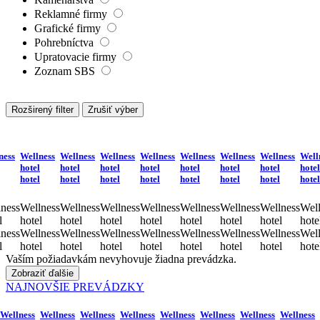
Reklamné firmy
Grafické firmy
Pohrebníctva
Upratovacie firmy
Zoznam SBS
Rozširený filter
Zrušiť výber
ness
Wellness
Wellness
Wellness
Wellness
Wellness
Wellness
Wellness
Well
hotel
hotel
hotel
hotel
hotel
hotel
hotel
hotel
hotel
hotel
hotel
hotel
hotel
hotel
hotel
hotel
ness
Wellness
Wellness
Wellness
Wellness
Wellness
Wellness
Wellness
Well
l
hotel
hotel
hotel
hotel
hotel
hotel
hotel
hote
ness
Wellness
Wellness
Wellness
Wellness
Wellness
Wellness
Wellness
Well
l
hotel
hotel
hotel
hotel
hotel
hotel
hotel
hote
Vaším požiadavkám nevyhovuje žiadna prevádzka.
Zobraziť ďalšie
NAJNOVŠIE PREVÁDZKY
Wellness
Wellness
Wellness
Wellness
Wellness
Wellness
Wellness
Wellness