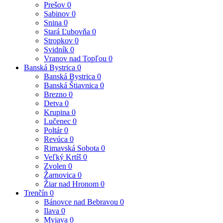
Prešov
0
Sabinov
0
Snina
0
Stará Ľubovňa
0
Stropkov
0
Svidník
0
Vranov nad Topľou
0
Banská Bystrica
0
Banská Bystrica
0
Banská Štiavnica
0
Brezno
0
Detva
0
Krupina
0
Lučenec
0
Poltár
0
Revúca
0
Rimavská Sobota
0
Veľký Krtíš
0
Zvolen
0
Žarnovica
0
Žiar nad Hronom
0
Trenčín
0
Bánovce nad Bebravou
0
Ilava
0
Myjava
0