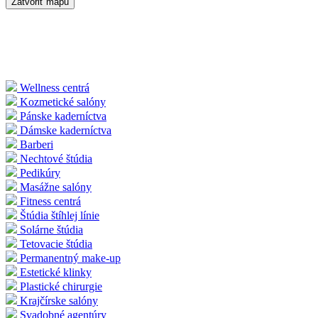
Zatvoriť mapu
Wellness centrá
Kozmetické salóny
Pánske kaderníctva
Dámske kaderníctva
Barberi
Nechtové štúdia
Pedikúry
Masážne salóny
Fitness centrá
Štúdia štíhlej línie
Solárne štúdia
Tetovacie štúdia
Permanentný make-up
Estetické klinky
Plastické chirurgie
Krajčírske salóny
Svadobné agentúry