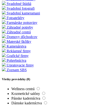
Svadobné štúdiá
Svadobní fotografi
Svadobní kameramani
Fotoateliéry
Farmárske potraviny
Záhradné potreby
Záhradné centrá
Domovy dôchodcov
Materské škôlky
Kamenárstva
Reklamné firmy
Grafické firmy
Pohrebníctva
Upratovacie firmy
Zoznam SBS
Všetky prevádzky (
0
)
Wellness centrá
Kozmetické salóny
Pánske kaderníctva
Dámske kaderníctva