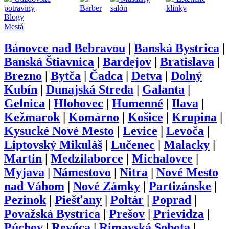
potraviny
Barber
salón
klinky
Blogy
Mestá
Bánovce nad Bebravou
|
Banská Bystrica
|
Banská Štiavnica
|
Bardejov
|
Bratislava
|
Brezno
|
Bytča
|
Čadca
|
Detva
|
Dolný
Kubín
|
Dunajská Streda
|
Galanta
|
Gelnica
|
Hlohovec
|
Humenné
|
Ilava
|
Kežmarok
|
Komárno
|
Košice
|
Krupina
|
Kysucké Nové Mesto
|
Levice
|
Levoča
|
Liptovský Mikuláš
|
Lučenec
|
Malacky
|
Martin
|
Medzilaborce
|
Michalovce
|
Myjava
|
Námestovo
|
Nitra
|
Nové Mesto
nad Váhom
|
Nové Zámky
|
Partizánske
|
Pezinok
|
Piešťany
|
Poltár
|
Poprad
|
Považská Bystrica
|
Prešov
|
Prievidza
|
Púchov
|
Revúca
|
Rimavská Sobota
|