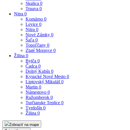
Skalica
0
Trnava
0
Nitra
0
Komárno
0
Levice
0
Nitra
0
Nové Zámky
0
Šaľa
0
Topoľčany
0
Zlaté Moravce
0
Žilina
0
Bytča
0
Čadca
0
Dolný Kubín
0
Kysucké Nové Mesto
0
Liptovský Mikuláš
0
Martin
0
Námestovo
0
Ružomberok
0
Turčianske Teplice
0
Tvrdošín
0
Žilina
0
Zobraziť na mape