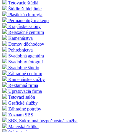
Tetovacie štúdiá
Štúdio štíhlej línie
Plastická chirurgia
Permanentný makeup
Krajčírske salóny
Relaxačné centrum
Kamenárstva
Domov dôchodcov
Pohrebníctva
Svadobná agentúra
Svadobný fotograf
Svadobné štúdio
Záhradné centrum
Kamenárske služby
Reklamná firma
Upratovacia firma
Tetovací salón
Grafické služby
Záhradné potreby
Zoznam SBS
SBS, Súkromná bezpečnostná služba
Materská škôlka