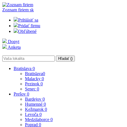
Zoznam firiem
sk
Prihlásiť sa
Pridať firmu
Obľúbené
Dopyt
Anketa
Hľadať (
)
Bratislava
0
Bratislava
0
Malacky
0
Pezinok
0
Senec
0
Prešov
0
Bardejov
0
Humenné
0
Kežmarok
0
Levoča
0
Medzilaborce
0
Poprad
0