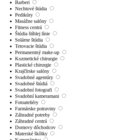
Barberi
Nechtové štúdia
Pedikúry
Masážne salóny
Fitness centrá
Štúdia štíhlej línie
Solárne štúdia
Tetovacie štúdia
Permanentný make-up
Kozmetické chirurgie
Plastické chirurgie
Krajčírske salóny
Svadobné agentúry
Svadobné štúdiá
Svadobní fotografi
Svadobní kameramani
Fotoateliéry
Farmárske potraviny
Záhradné potreby
Záhradné centrá
Domovy dôchodcov
Materské škôlky
Kamenárstva