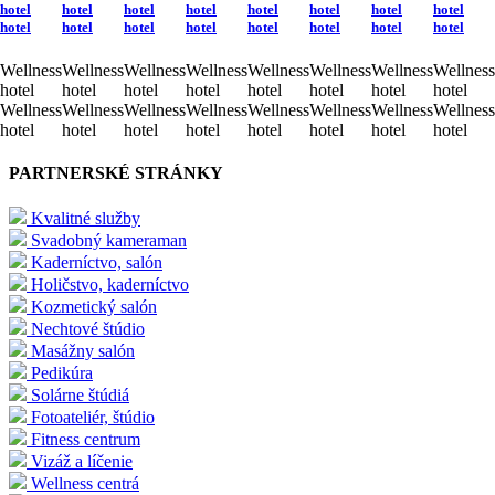
hotel
hotel
hotel
hotel
hotel
hotel
hotel
hotel
hotel
hotel
hotel
hotel
hotel
hotel
hotel
hotel
Wellness
Wellness
Wellness
Wellness
Wellness
Wellness
Wellness
Wellness
hotel
hotel
hotel
hotel
hotel
hotel
hotel
hotel
Wellness
Wellness
Wellness
Wellness
Wellness
Wellness
Wellness
Wellness
hotel
hotel
hotel
hotel
hotel
hotel
hotel
hotel
PARTNERSKÉ STRÁNKY
Kvalitné služby
Svadobný kameraman
Kaderníctvo, salón
Holičstvo, kaderníctvo
Kozmetický salón
Nechtové štúdio
Masážny salón
Pedikúra
Solárne štúdiá
Fotoateliér, štúdio
Fitness centrum
Vizáž a líčenie
Wellness centrá