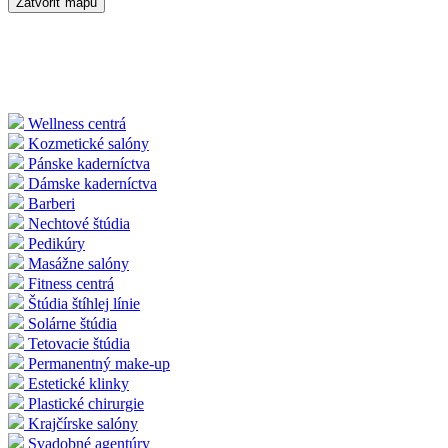
Zatvoriť mapu
Wellness centrá
Kozmetické salóny
Pánske kaderníctva
Dámske kaderníctva
Barberi
Nechtové štúdia
Pedikúry
Masážne salóny
Fitness centrá
Štúdia štíhlej línie
Solárne štúdia
Tetovacie štúdia
Permanentný make-up
Estetické klinky
Plastické chirurgie
Krajčírske salóny
Svadobné agentúry