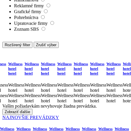
Reklamné firmy
Grafické firmy
Pohrebníctva
Upratovacie firmy
Zoznam SBS
Rozširený filter
Zrušiť výber
ness
Wellness
Wellness
Wellness
Wellness
Wellness
Wellness
Wellness
Well
hotel
hotel
hotel
hotel
hotel
hotel
hotel
hotel
hotel
hotel
hotel
hotel
hotel
hotel
hotel
hotel
ness
Wellness
Wellness
Wellness
Wellness
Wellness
Wellness
Wellness
Well
l
hotel
hotel
hotel
hotel
hotel
hotel
hotel
hote
ness
Wellness
Wellness
Wellness
Wellness
Wellness
Wellness
Wellness
Well
l
hotel
hotel
hotel
hotel
hotel
hotel
hotel
hote
Vaším požiadavkám nevyhovuje žiadna prevádzka.
Zobraziť ďalšie
NAJNOVŠIE PREVÁDZKY
Wellness
Wellness
Wellness
Wellness
Wellness
Wellness
Wellness
Wellness