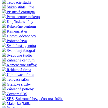
Tetovacie štúdiá
Štúdio štíhlej línie
Plastická chirurgia
Permanentný makeup
Krajčírske salóny
Relaxačné centrum
Kamenárstva
Domov dôchodcov
Pohrebníctva
Svadobná agentúra
Svadobný fotograf
Svadobné štúdio
Záhradné centrum
Kamenárske služby
Reklamná firma
Upratovacia firma
Tetovací salón
Grafické služby
Záhradné potreby
Zoznam SBS
SBS, Súkromná bezpečnostná služba
Materská škôlka