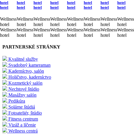
hotel
hotel
hotel
hotel
hotel
hotel
hotel
hotel
hotel
hotel
hotel
hotel
hotel
hotel
hotel
hotel
Wellness
Wellness
Wellness
Wellness
Wellness
Wellness
Wellness
Wellness
hotel
hotel
hotel
hotel
hotel
hotel
hotel
hotel
Wellness
Wellness
Wellness
Wellness
Wellness
Wellness
Wellness
Wellness
hotel
hotel
hotel
hotel
hotel
hotel
hotel
hotel
PARTNERSKÉ STRÁNKY
Kvalitné služby
Svadobný kameraman
Kaderníctvo, salón
Holičstvo, kaderníctvo
Kozmetický salón
Nechtové štúdio
Masážny salón
Pedikúra
Solárne štúdiá
Fotoateliér, štúdio
Fitness centrum
Vizáž a líčenie
Wellness centrá