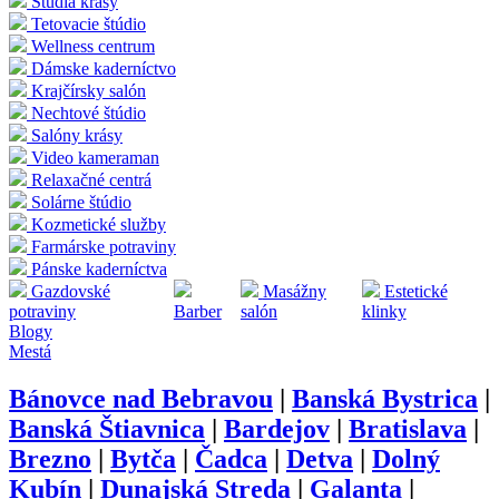
Štúdia krásy
Tetovacie štúdio
Wellness centrum
Dámske kaderníctvo
Krajčírsky salón
Nechtové štúdio
Salóny krásy
Video kameraman
Relaxačné centrá
Solárne štúdio
Kozmetické služby
Farmárske potraviny
Pánske kaderníctva
Gazdovské
Masážny
Estetické
potraviny
Barber
salón
klinky
Blogy
Mestá
Bánovce nad Bebravou
|
Banská Bystrica
|
Banská Štiavnica
|
Bardejov
|
Bratislava
|
Brezno
|
Bytča
|
Čadca
|
Detva
|
Dolný
Kubín
|
Dunajská Streda
|
Galanta
|