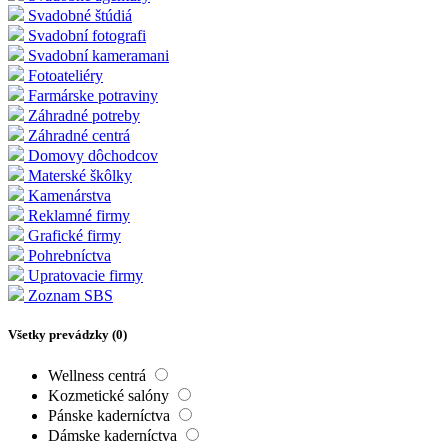
Svadobné štúdiá
Svadobní fotografi
Svadobní kameramani
Fotoateliéry
Farmárske potraviny
Záhradné potreby
Záhradné centrá
Domovy dôchodcov
Materské škôlky
Kamenárstva
Reklamné firmy
Grafické firmy
Pohrebníctva
Upratovacie firmy
Zoznam SBS
Všetky prevádzky (
0
)
Wellness centrá
Kozmetické salóny
Pánske kaderníctva
Dámske kaderníctva