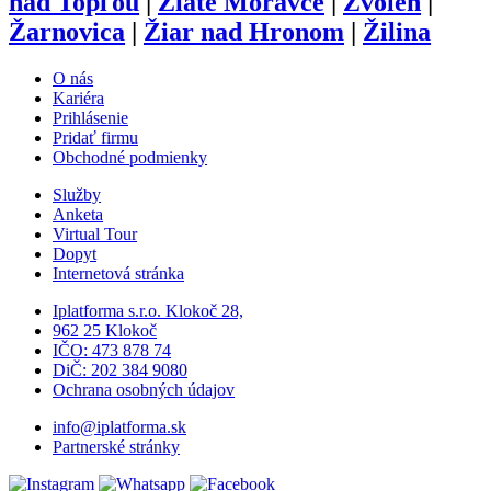
nad Topľou
|
Zlaté Moravce
|
Zvolen
|
Žarnovica
|
Žiar nad Hronom
|
Žilina
O nás
Kariéra
Prihlásenie
Pridať firmu
Obchodné podmienky
Služby
Anketa
Virtual Tour
Dopyt
Internetová stránka
Iplatforma s.r.o. Klokoč 28,
962 25 Klokoč
IČO: 473 878 74
DiČ: 202 384 9080
Ochrana osobných údajov
info@iplatforma.sk
Partnerské stránky