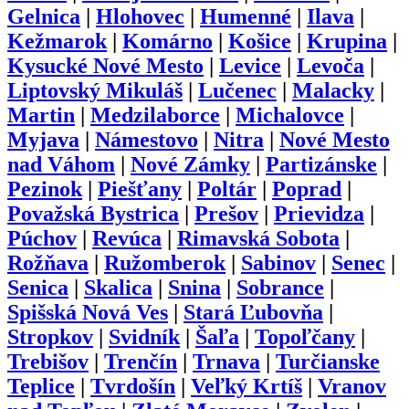
Gelnica
|
Hlohovec
|
Humenné
|
Ilava
|
Kežmarok
|
Komárno
|
Košice
|
Krupina
|
Kysucké Nové Mesto
|
Levice
|
Levoča
|
Liptovský Mikuláš
|
Lučenec
|
Malacky
|
Martin
|
Medzilaborce
|
Michalovce
|
Myjava
|
Námestovo
|
Nitra
|
Nové Mesto
nad Váhom
|
Nové Zámky
|
Partizánske
|
Pezinok
|
Piešťany
|
Poltár
|
Poprad
|
Považská Bystrica
|
Prešov
|
Prievidza
|
Púchov
|
Revúca
|
Rimavská Sobota
|
Rožňava
|
Ružomberok
|
Sabinov
|
Senec
|
Senica
|
Skalica
|
Snina
|
Sobrance
|
Spišská Nová Ves
|
Stará Ľubovňa
|
Stropkov
|
Svidník
|
Šaľa
|
Topoľčany
|
Trebišov
|
Trenčín
|
Trnava
|
Turčianske
Teplice
|
Tvrdošín
|
Veľký Krtíš
|
Vranov