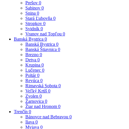
Prešov
0
Sabinov
0
Snina
0
Stará Ľubovňa
0
Stropkov
0
Svidník
0
Vranov nad Topľou
0
Banská Bystrica
0
Banská Bystrica
0
Banská Štiavnica
0
Brezno
0
Detva
0
Krupina
0
Lučenec
0
Poltár
0
Revúca
0
Rimavská Sobota
0
Veľký Krtíš
0
Zvolen
0
Žarnovica
0
Žiar nad Hronom
0
Trenčín
0
Bánovce nad Bebravou
0
Ilava
0
Myjava
0