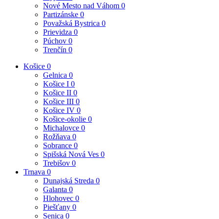
Nové Mesto nad Váhom
0
Partizánske
0
Považská Bystrica
0
Prievidza
0
Púchov
0
Trenčín
0
Košice
0
Gelnica
0
Košice I
0
Košice II
0
Košice III
0
Košice IV
0
Košice-okolie
0
Michalovce
0
Rožňava
0
Sobrance
0
Spišská Nová Ves
0
Trebišov
0
Trnava
0
Dunajská Streda
0
Galanta
0
Hlohovec
0
Piešťany
0
Senica
0