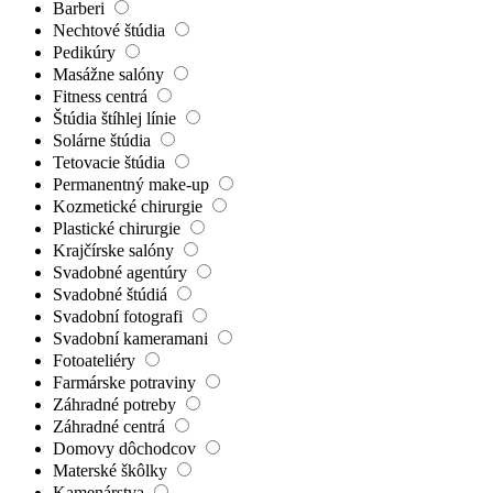
Barberi
Nechtové štúdia
Pedikúry
Masážne salóny
Fitness centrá
Štúdia štíhlej línie
Solárne štúdia
Tetovacie štúdia
Permanentný make-up
Kozmetické chirurgie
Plastické chirurgie
Krajčírske salóny
Svadobné agentúry
Svadobné štúdiá
Svadobní fotografi
Svadobní kameramani
Fotoateliéry
Farmárske potraviny
Záhradné potreby
Záhradné centrá
Domovy dôchodcov
Materské škôlky
Kamenárstva