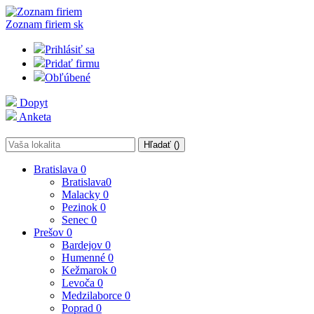
Zoznam firiem
sk
Prihlásiť sa
Pridať firmu
Obľúbené
Dopyt
Anketa
Hľadať (
)
Bratislava
0
Bratislava
0
Malacky
0
Pezinok
0
Senec
0
Prešov
0
Bardejov
0
Humenné
0
Kežmarok
0
Levoča
0
Medzilaborce
0
Poprad
0