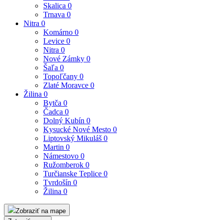
Skalica
0
Trnava
0
Nitra
0
Komárno
0
Levice
0
Nitra
0
Nové Zámky
0
Šaľa
0
Topoľčany
0
Zlaté Moravce
0
Žilina
0
Bytča
0
Čadca
0
Dolný Kubín
0
Kysucké Nové Mesto
0
Liptovský Mikuláš
0
Martin
0
Námestovo
0
Ružomberok
0
Turčianske Teplice
0
Tvrdošín
0
Žilina
0
Zobraziť na mape