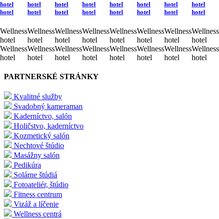
hotel
hotel
hotel
hotel
hotel
hotel
hotel
hotel
hotel
hotel
hotel
hotel
hotel
hotel
hotel
hotel
Wellness
Wellness
Wellness
Wellness
Wellness
Wellness
Wellness
Wellness
hotel
hotel
hotel
hotel
hotel
hotel
hotel
hotel
Wellness
Wellness
Wellness
Wellness
Wellness
Wellness
Wellness
Wellness
hotel
hotel
hotel
hotel
hotel
hotel
hotel
hotel
PARTNERSKÉ STRÁNKY
Kvalitné služby
Svadobný kameraman
Kaderníctvo, salón
Holičstvo, kaderníctvo
Kozmetický salón
Nechtové štúdio
Masážny salón
Pedikúra
Solárne štúdiá
Fotoateliér, štúdio
Fitness centrum
Vizáž a líčenie
Wellness centrá