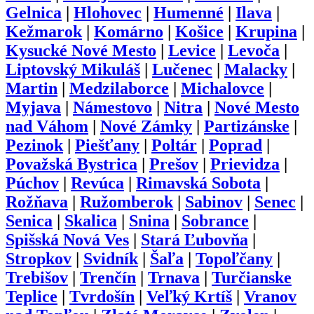
Gelnica
|
Hlohovec
|
Humenné
|
Ilava
|
Kežmarok
|
Komárno
|
Košice
|
Krupina
|
Kysucké Nové Mesto
|
Levice
|
Levoča
|
Liptovský Mikuláš
|
Lučenec
|
Malacky
|
Martin
|
Medzilaborce
|
Michalovce
|
Myjava
|
Námestovo
|
Nitra
|
Nové Mesto
nad Váhom
|
Nové Zámky
|
Partizánske
|
Pezinok
|
Piešťany
|
Poltár
|
Poprad
|
Považská Bystrica
|
Prešov
|
Prievidza
|
Púchov
|
Revúca
|
Rimavská Sobota
|
Rožňava
|
Ružomberok
|
Sabinov
|
Senec
|
Senica
|
Skalica
|
Snina
|
Sobrance
|
Spišská Nová Ves
|
Stará Ľubovňa
|
Stropkov
|
Svidník
|
Šaľa
|
Topoľčany
|
Trebišov
|
Trenčín
|
Trnava
|
Turčianske
Teplice
|
Tvrdošín
|
Veľký Krtíš
|
Vranov