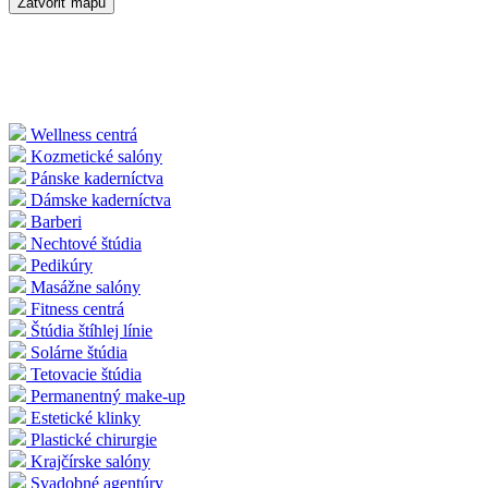
Zatvoriť mapu
Wellness centrá
Kozmetické salóny
Pánske kaderníctva
Dámske kaderníctva
Barberi
Nechtové štúdia
Pedikúry
Masážne salóny
Fitness centrá
Štúdia štíhlej línie
Solárne štúdia
Tetovacie štúdia
Permanentný make-up
Estetické klinky
Plastické chirurgie
Krajčírske salóny
Svadobné agentúry