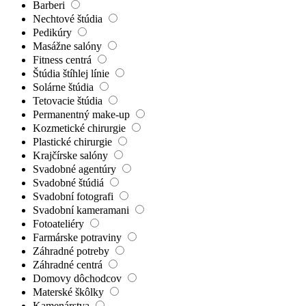
Barberi
Nechtové štúdia
Pedikúry
Masážne salóny
Fitness centrá
Štúdia štíhlej línie
Solárne štúdia
Tetovacie štúdia
Permanentný make-up
Kozmetické chirurgie
Plastické chirurgie
Krajčírske salóny
Svadobné agentúry
Svadobné štúdiá
Svadobní fotografi
Svadobní kameramani
Fotoateliéry
Farmárske potraviny
Záhradné potreby
Záhradné centrá
Domovy dôchodcov
Materské škôlky
Kamenárstva