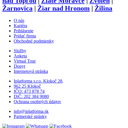
nad Topľou
|
Zlaté Moravce
|
Zvolen
|
Žarnovica
|
Žiar nad Hronom
|
Žilina
O nás
Kariéra
Prihlásenie
Pridať firmu
Obchodné podmienky
Služby
Anketa
Virtual Tour
Dopyt
Internetová stránka
Iplatforma s.r.o. Klokoč 28,
962 25 Klokoč
IČO: 473 878 74
DiČ: 202 384 9080
Ochrana osobných údajov
info@iplatforma.sk
Partnerské stránky