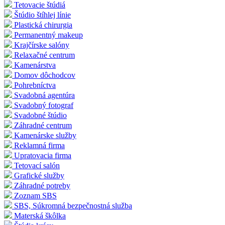
Tetovacie štúdiá
Štúdio štíhlej línie
Plastická chirurgia
Permanentný makeup
Krajčírske salóny
Relaxačné centrum
Kamenárstva
Domov dôchodcov
Pohrebníctva
Svadobná agentúra
Svadobný fotograf
Svadobné štúdio
Záhradné centrum
Kamenárske služby
Reklamná firma
Upratovacia firma
Tetovací salón
Grafické služby
Záhradné potreby
Zoznam SBS
SBS, Súkromná bezpečnostná služba
Materská škôlka