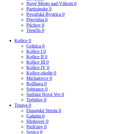
Nové Mesto nad Váhom
0
Partizánske
0
Považská Bystrica
0
Prievidza
0
Púchov
0
Trenčín
0
Košice
0
Gelnica
0
Košice I
0
Košice II
0
Košice III
0
Košice IV
0
Košice-okolie
0
Michalovce
0
Rožňava
0
Sobrance
0
Spišská Nová Ves
0
Trebišov
0
Trnava
0
Dunajská Streda
0
Galanta
0
Hlohovec
0
Piešťany
0
Senica
0