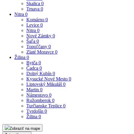
Skalica
0
Trnava
0
Nitra
0
Komárno
0
Levice
0
Nitra
0
Nové Zámky
0
Šaľa
0
Topoľčany
0
Zlaté Moravce
0
Žilina
0
Bytča
0
Čadca
0
Dolný Kubín
0
Kysucké Nové Mesto
0
Liptovský Mikuláš
0
Martin
0
Námestovo
0
Ružomberok
0
Turčianske Teplice
0
Tvrdošín
0
Žilina
0
Zobraziť na mape