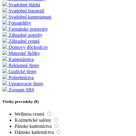
Svadobné štúdiá
Svadobní fotografi
Svadobní kameramani
Fotoateliéry
Farmárske potraviny
Záhradné potreby
Záhradné centrá
Domovy dôchodcov
Materské škôlky
Kamenárstva
Reklamné firmy
Grafické firmy
Pohrebníctva
Upratovacie firmy
Zoznam SBS
Všetky prevádzky (
0
)
Wellness centrá
Kozmetické salóny
Pánske kaderníctva
Dámske kaderníctva