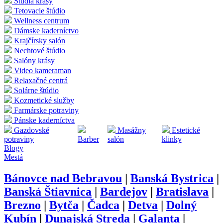
Štúdia krásy
Tetovacie štúdio
Wellness centrum
Dámske kaderníctvo
Krajčírsky salón
Nechtové štúdio
Salóny krásy
Video kameraman
Relaxačné centrá
Solárne štúdio
Kozmetické služby
Farmárske potraviny
Pánske kaderníctva
Gazdovské
Masážny
Estetické
potraviny
Barber
salón
klinky
Blogy
Mestá
Bánovce nad Bebravou
|
Banská Bystrica
|
Banská Štiavnica
|
Bardejov
|
Bratislava
|
Brezno
|
Bytča
|
Čadca
|
Detva
|
Dolný
Kubín
|
Dunajská Streda
|
Galanta
|