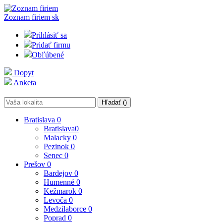
Zoznam firiem
sk
Prihlásiť sa
Pridať firmu
Obľúbené
Dopyt
Anketa
Hľadať (
)
Bratislava
0
Bratislava
0
Malacky
0
Pezinok
0
Senec
0
Prešov
0
Bardejov
0
Humenné
0
Kežmarok
0
Levoča
0
Medzilaborce
0
Poprad
0