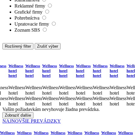
Reklamné firmy
Grafické firmy
Pohrebníctva
Upratovacie firmy
Zoznam SBS
Rozširený filter
Zrušiť výber
ness
Wellness
Wellness
Wellness
Wellness
Wellness
Wellness
Wellness
Well
hotel
hotel
hotel
hotel
hotel
hotel
hotel
hotel
hotel
hotel
hotel
hotel
hotel
hotel
hotel
hotel
ness
Wellness
Wellness
Wellness
Wellness
Wellness
Wellness
Wellness
Well
l
hotel
hotel
hotel
hotel
hotel
hotel
hotel
hote
ness
Wellness
Wellness
Wellness
Wellness
Wellness
Wellness
Wellness
Well
l
hotel
hotel
hotel
hotel
hotel
hotel
hotel
hote
Vaším požiadavkám nevyhovuje žiadna prevádzka.
Zobraziť ďalšie
NAJNOVŠIE PREVÁDZKY
Wellness
Wellness
Wellness
Wellness
Wellness
Wellness
Wellness
Wellness