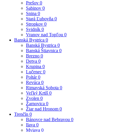
Prešov
0
Sabinov
0
Snina
0
Stará Ľubovňa
0
Stropkov
0
Svidník
0
Vranov nad Topľou
0
Banská Bystrica
0
Banská Bystrica
0
Banská Štiavnica
0
Brezno
0
Detva
0
Krupina
0
Lučenec
0
Poltár
0
Revúca
0
Rimavská Sobota
0
Veľký Krtíš
0
Zvolen
0
Žarnovica
0
Žiar nad Hronom
0
Trenčín
0
Bánovce nad Bebravou
0
Ilava
0
Myjava
0